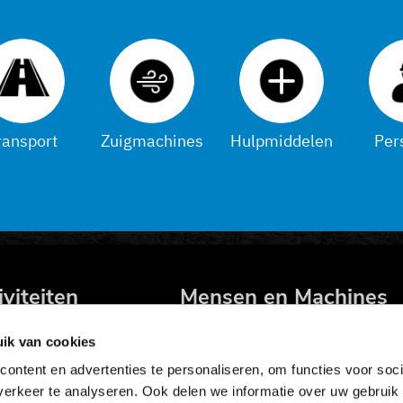
ransport
Zuigmachines
Hulpmiddelen
Per
iviteiten
Mensen en Machines
hines en materiaal
Machines
ik van cookies
zuigtechniek
Transport
ontent en advertenties te personaliseren, om functies voor soci
veranties
Zuigmachines
erkeer te analyseren. Ook delen we informatie over uw gebruik