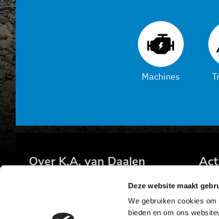
Machines
T
Over K.A. van Daalen
Act
Op de w
erkvloer
Verhuur mac
Deze website maakt gebru
Op kantoor
Grond
We gebruiken cookies om c
Op de achtergrond
Le
bieden en om ons websitev