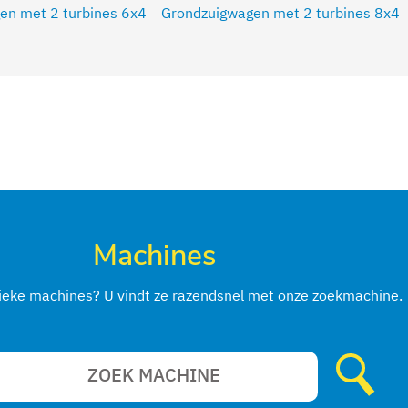
en met 2 turbines 6x4
Grondzuigwagen met 2 turbines 8x4
Machines
fieke machines? U vindt ze razendsnel met onze zoekmachine.