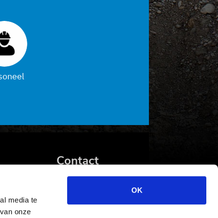
soneel
Contact
K.A. van Daalen
OK
Ambachtsweg 48
al media te
2641 KT Pijnacker
 van onze