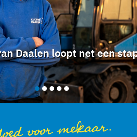
an Daalen loopt net een sta
1
2
3
4
5