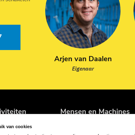
7
Arjen van Daalen
Eigenaar
iviteiten
Mensen en Machines
hines en materiaal
Machines
ik van cookies
zuigtechniek
Transport