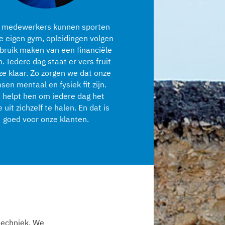
 medewerkers kunnen sporten
e eigen gym, opleidingen volgen
bruik maken van een financiële
. Iedere dag staat er vers fruit
ze klaar. Zo zorgen we dat onze
en mentaal en fysiek fit zijn.
 helpt hen om iedere dag het
 uit zichzelf te halen. En dat is
goed voor onze klanten.
gtechniek. We