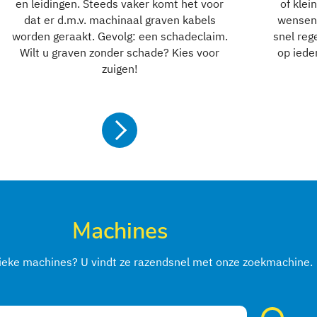
en leidingen. Steeds vaker komt het voor
of kle
dat er d.m.v. machinaal graven kabels
wensen
worden geraakt. Gevolg: een schadeclaim.
snel reg
Wilt u graven zonder schade? Kies voor
op iede
zuigen!
Meer info
Machines
fieke machines? U vindt ze razendsnel met onze zoekmachine.