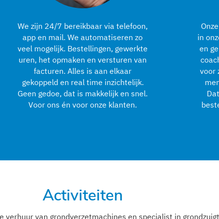
We zijn 24/7 bereikbaar via telefoon,
Onze
app en mail. We automatiseren zo
in onz
veel mogelijk. Bestellingen, gewerkte
en ge
uren, het opmaken en versturen van
coach
facturen. Alles is aan elkaar
voor 
gekoppeld en real time inzichtelijk.
mens
Geen gedoe, dat is makkelijk en snel.
Dat
Voor ons én voor onze klanten.
beste
Activiteiten
 de verhuur van grondverzetmachines en specialist in grondzui