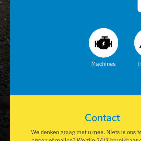
Verzenden
Machines
T
Contact
We denken graag met u mee. Niets is ons te
appen of mailen? We zijn 24/7 bereikbaar 