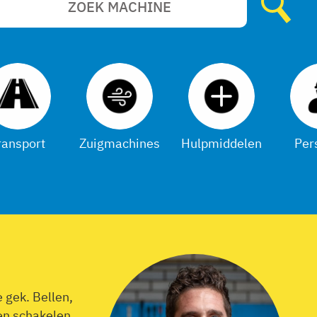
ransport
Zuigmachines
Hulpmiddelen
Per
 gek. Bellen,
en schakelen