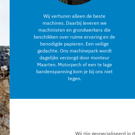
Wij verhuren alleen de beste
machines. Daarbij leveren we
machinisten en grondwerkers die
beschikken over ruime ervaring en de
benodigde papieren. Een veilige
gedachte. Ons machinepark wordt
dagelijks verzorgd door monteur
Maarten. Motorpech of een te lage
bandenspanning kom je bij ons niet
tegen.
Wij zijn gespecialiseerd in