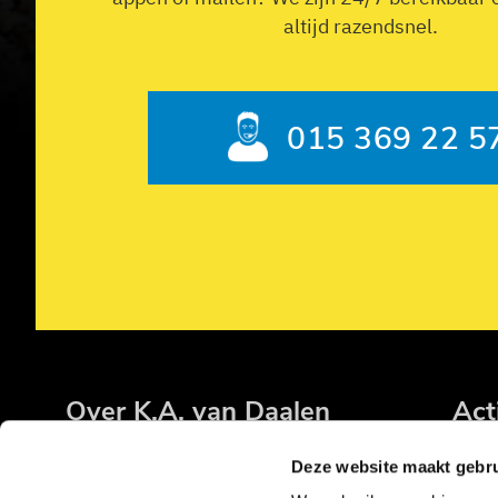
altijd razendsnel.
015 369 22 5
Over K.A. van Daalen
Act
Op de w
erkvloer
Verhuur mac
Deze website maakt gebru
Op kantoor
Grond