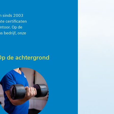
en sinds 2003
te certificaten
antoor. Op de
s bedrijf, onze
Op de achtergrond