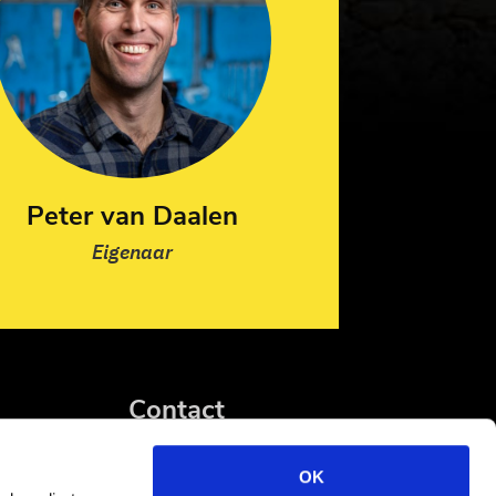
Peter van Daalen
Eigenaar
Contact
K.A. van Daalen
OK
Ambachtsweg 48