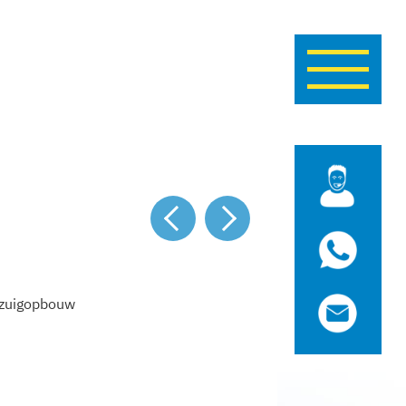
Navigatie
wisselen
vorige
volgende
zuigopbouw