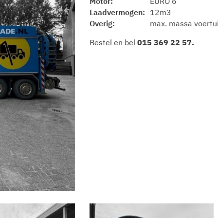
Motor
EURO 6
Laadvermogen
12m3
Overig
max. massa voertu
Bestel en bel
015 369 22 57
.