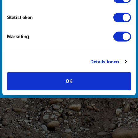
Statistieken
Machines
Transport
Zuigmachines
Hulpmiddelen
Marketing
Details tonen
Personeel
OK