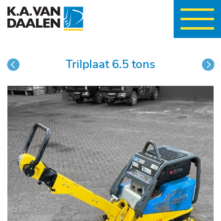
wisselen
Trilplaat 6.5 tons
vorige
vo