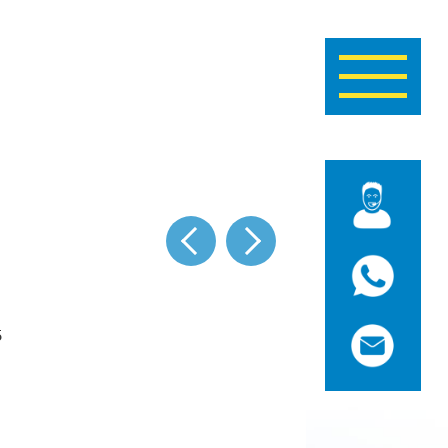
Navigatie
wisselen
vorige
volgende
5