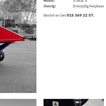
Motor
STAGE V
Overig
Driezijdig kiepbaar
Bestel en bel
015 369 22 57
.