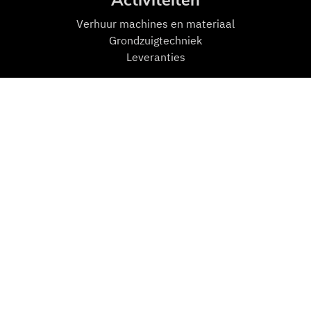
Activiteiten
Verhuur machines en materiaal
Grondzuigtechniek
Leveranties
Mensen en Machines
Machines
Transport
Zuigmachines
Hulpmiddelen
Personeel
Contact
K.A. van Daalen
Ambachtsweg 48
2641 KT Pijnacker
015 369 22 57