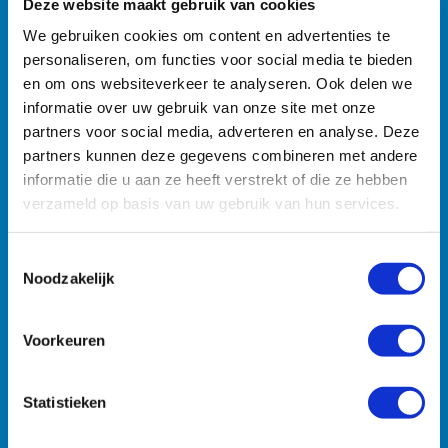
Deze website maakt gebruik van cookies
We gebruiken cookies om content en advertenties te
Zoekt u specifieke machines? U vindt ze razendsnel met
personaliseren, om functies voor social media te bieden
onze zoekmachine.
en om ons websiteverkeer te analyseren. Ook delen we
informatie over uw gebruik van onze site met onze
partners voor social media, adverteren en analyse. Deze
partners kunnen deze gegevens combineren met andere
informatie die u aan ze heeft verstrekt of die ze hebben
verzameld op basis van uw gebruik van hun services.
Toestemmingsselectie
Noodzakelijk
Machines
Transport
Zuigmachines
Hulpmiddelen
Voorkeuren
Statistieken