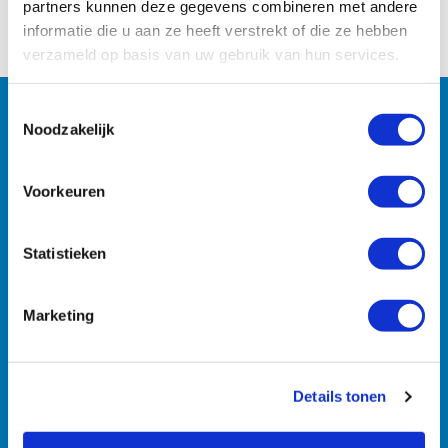
partners kunnen deze gegevens combineren met andere
informatie die u aan ze heeft verstrekt of die ze hebben
verzameld op basis van uw gebruik van hun services.
Toestemmingsselectie
Noodzakelijk
Machines
Zoekt u specifieke machines? U vindt ze razendsnel met
Voorkeuren
onze zoekmachine.
Statistieken
Marketing
Details tonen