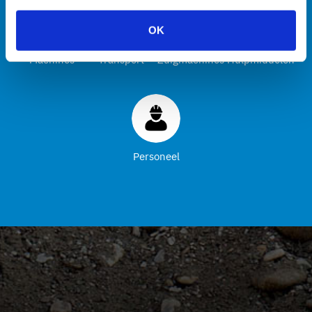
OK
Machines
Transport
Zuigmachines
Hulpmiddelen
Personeel