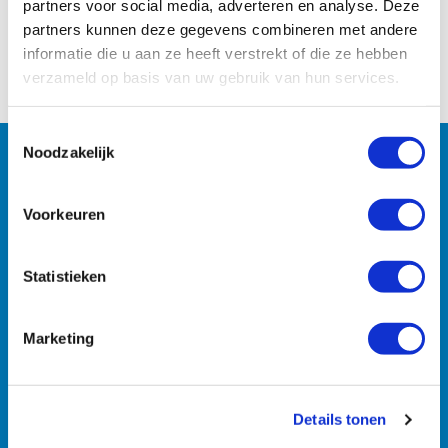
partners voor social media, adverteren en analyse. Deze
Naar het overzicht
partners kunnen deze gegevens combineren met andere
informatie die u aan ze heeft verstrekt of die ze hebben
verzameld op basis van uw gebruik van hun services.
Toestemmingsselectie
Noodzakelijk
Machines
Voorkeuren
Zoekt u specifieke machines? U vindt ze razendsnel met
onze zoekmachine.
Statistieken
Marketing
Details tonen