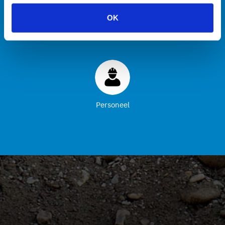
OK
Machines
Transport
Zuigmachines
Hulpmiddelen
Personeel