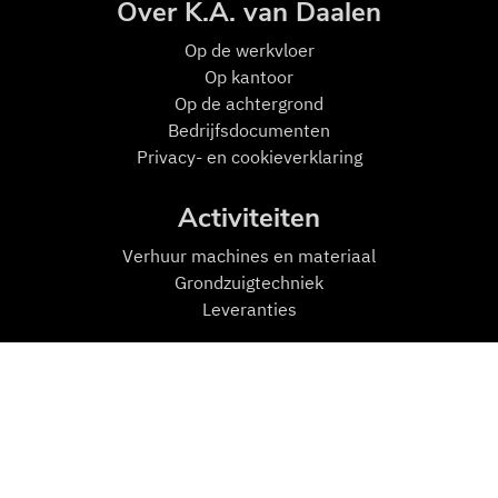
Over K.A. van Daalen
Op de w
erkvloer
Op kantoor
Op de achtergrond
Bedrijfsdocumenten
Privacy- en cookieverklaring
Activiteiten
Verhuur machines en materiaal
Grondzuigtechniek
Leveranties
Mensen en Machines
Machines
Transport
Zuigmachines
Hulpmiddelen