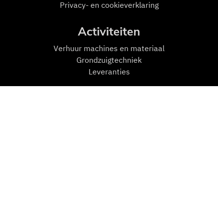
Privacy- en cookieverklaring
Activiteiten
Verhuur machines en materiaal
Grondzuigtechniek
Leveranties
Mensen en Machines
Machines
Transport
Zuigmachines
Hulpmiddelen
Personeel
Contact
K.A. van Daalen
Ambachtsweg 48