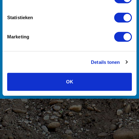
Statistieken
Machines
Transport
Zuigmachines
Hulpmiddelen
Marketing
Details tonen
Personeel
OK