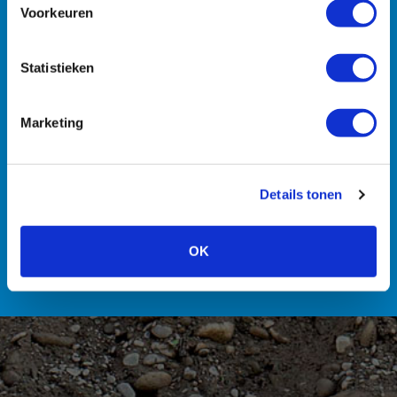
Voorkeuren
Statistieken
Machines
Transport
Zuigmachines
Hulpmiddelen
Marketing
Details tonen
Personeel
OK