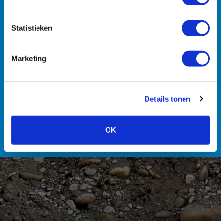
Statistieken
Machines
Transport
Zuigmachines
Hulpmiddelen
Marketing
Details tonen
Personeel
OK