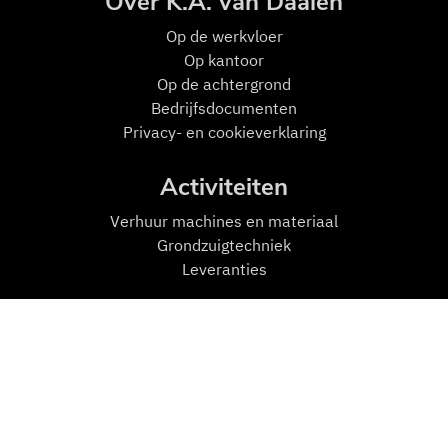
Over K.A. van Daalen
Op de w
erkvloer
Op kantoor
Op de achtergrond
Bedrijfsdocumenten
Privacy- en cookieverklaring
Activiteiten
Verhuur machines en materiaal
Grondzuigtechniek
Leveranties
Mensen en Machines
Machines
Transport
Zuigmachines
Hulpmiddelen