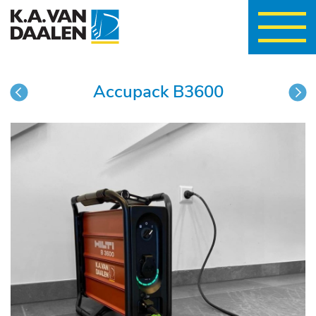
wisselen
Accupack B3600
vorige
vo