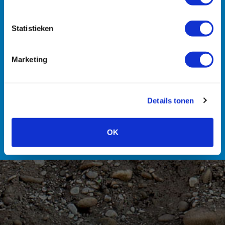
Statistieken
Machines
Transport
Zuigmachines
Hulpmiddelen
Marketing
Details tonen
Personeel
OK