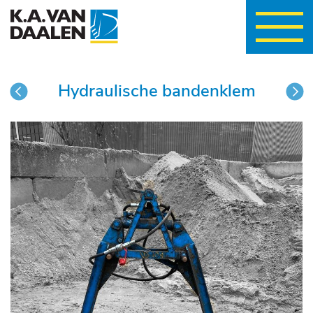
wisselen
Hydraulische bandenklem
vorige
vo