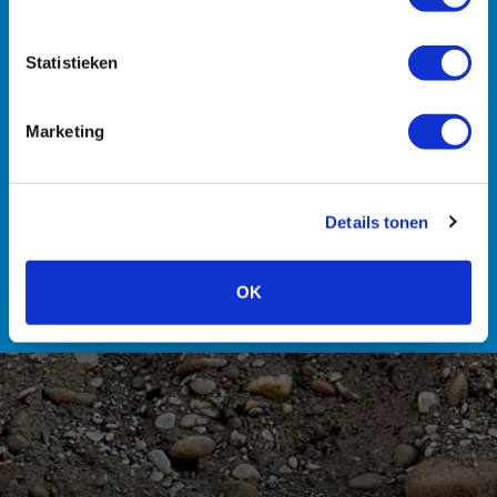
Statistieken
Machines
Transport
Zuigmachines
Hulpmiddelen
Marketing
Details tonen
Personeel
OK