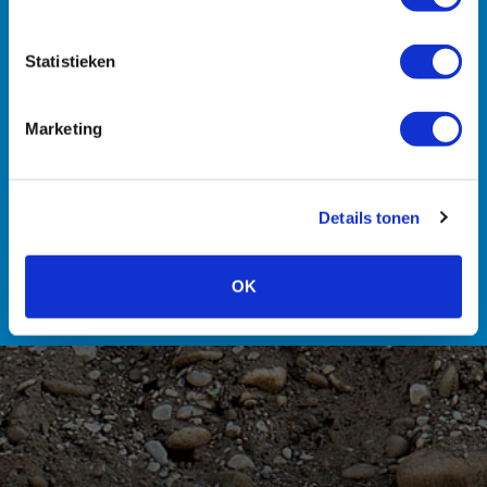
Statistieken
Machines
Transport
Zuigmachines
Hulpmiddelen
Marketing
Details tonen
Personeel
OK